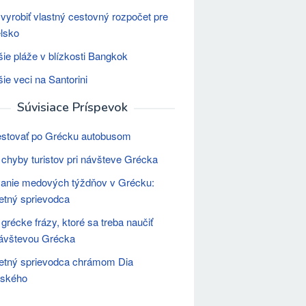
 vyrobiť vlastný cestovný rozpočet pre
lsko
šie pláže v blízkosti Bangkok
šie veci na Santorini
Súvisiace Príspevok
estovať po Grécku autobusom
chyby turistov pri návšteve Grécka
anie medových týždňov v Grécku:
tný sprievodca
grécke frázy, ktoré sa treba naučiť
ávštevou Grécka
etný sprievodca chrámom Dia
ského