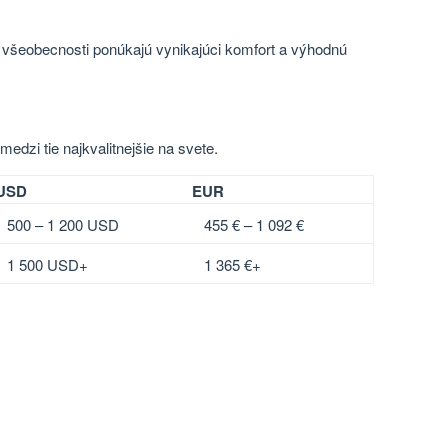
o všeobecnosti ponúkajú vynikajúci komfort a výhodnú
edzi tie najkvalitnejšie na svete.
USD
EUR
500 – 1 200 USD
455 € – 1 092 €
1 500 USD+
1 365 €+