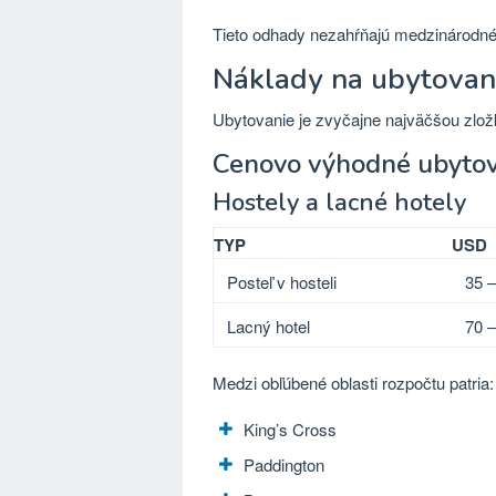
Tieto odhady nezahŕňajú medzinárodné 
Náklady na ubytovan
Ubytovanie je zvyčajne najväčšou zlo
Cenovo výhodné ubytov
Hostely a lacné hotely
TYP
USD
Posteľ v hosteli
35 –
Lacný hotel
70 –
Medzi obľúbené oblasti rozpočtu patria:
King’s Cross
Paddington