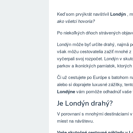
Keď som prvýkrát navštívil
Londýn
, m
ako všetci hovoria?
Po niekoľkých dňoch strávených objav
Londýn môže byť určite drahý, najmä p
však môžu cestovatelia zažiť mnohé z 
vyčerpali svoj rozpočet. Londýn v sk
parkov a ikonických pamiatok, ktorých 
Či už cestujete po Európe s batohom na
alebo si doprajete luxusné zážitky, te
Londýne
vám pomôže odhadnúť vaše vý
Je Londýn drahý?
V porovnaní s mnohými destináciami v
miest na návštevu.
Vaše skutočné cestovné náklady v 