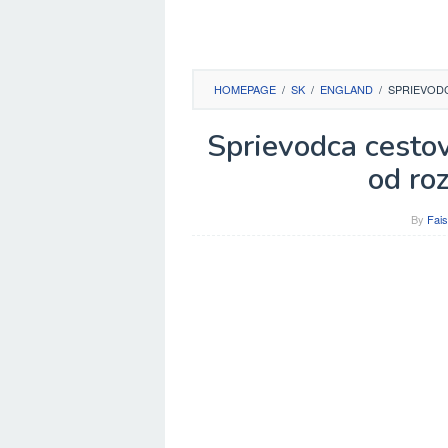
HOMEPAGE
/
SK
/
ENGLAND
/
SPRIEVOD
Sprievodca cesto
od ro
By
Fais