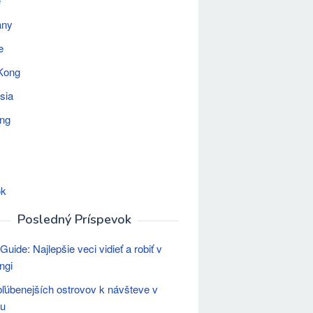
e
any
e
Kong
sia
ing
ok
Posledný Príspevok
uide: Najlepšie veci vidieť a robiť v
ngi
bľúbenejších ostrovov k návšteve v
ku