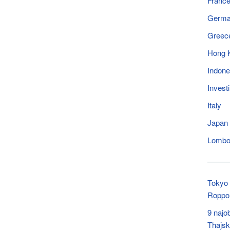
Franc
Germ
Greec
Hong 
Indone
Invest
Italy
Japan
Lomb
Tokyo G
Roppo
9 najo
Thajs