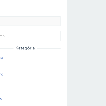
h
Kategórie
lia
ng
nd