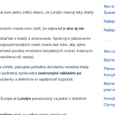
Ako si
al som jednu veľkú obavu:
Je Londýn naozaj taký drahý,
Španie
Najlep
ovaním mesta som zistil, že odpoveď je
áno aj nie
.
Najlep
okiaľ ide o hotely a stravovanie. Správnym plánovaním
najzaujímavejších miest mesta bez toho, aby úplne
utočnosti ponúka množstvo bezplatných múzeí, krásnych
Ako c
návšteva nič nestojí.
Bežné 
 chrbte, plánujete pohodlnú dovolenku strednej triedy
Plánov
nto podrobný sprievodca
cestovnými nákladmi po
Komple
davky a efektívne si naplánovať rozpočet.
Bežné 
pred n
 Európe je
Londýn
považovaný za jedno z drahších
Kompl
Olymp
Londýne
však
vo veľkej miere závisia od: