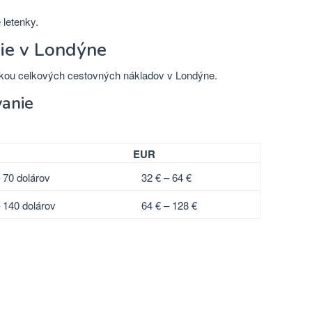
letenky.
ie v Londýne
žkou celkových cestovných nákladov v Londýne.
anie
EUR
 70 dolárov
32 € – 64 €
 140 dolárov
64 € – 128 €