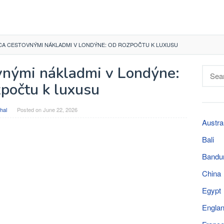
CA CESTOVNÝMI NÁKLADMI V LONDÝNE: OD ROZPOČTU K LUXUSU
vnými nákladmi v Londýne:
Searc
for:
zpočtu k luxusu
hal
Posted on
June 22, 2026
Austra
Bali
Bandu
China
Egypt
Engla